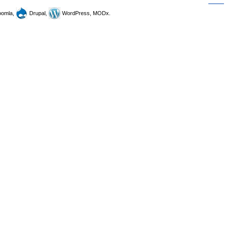
omla,
Drupal,
WordPress, MODx.