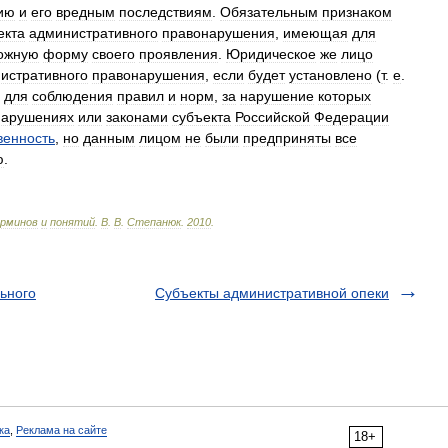
ию
и
его
вредным
последствиям
.
Обязательным
признаком
екта
административного
правонарушения
,
имеющая
для
ожную
форму
своего
проявления
.
Юридическое
же
лицо
истративного
правонарушения
,
если
будет
установлено
(
т
.
е
.
для
соблюдения
правил
и
норм
,
за
нарушение
которых
нарушениях
или
законами
субъекта
Российской
Федерации
венность
,
но
данным
лицом
не
были
предприняты
все
ю
.
рминов
и
понятий
.
В
.
В
.
Степанюк
.
2010
.
ьного
Субъекты административной опеки
ка
,
Реклама на сайте
18+