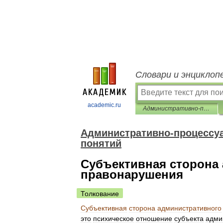
Словари и энциклоп
academic.ru
Административно-процессуальное право: словарь терминов и понятий
Административно-процессуа
понятий
Субъективная сторона
правонарушения
Толкование
Субъективная
сторона
административного
это
психическое
отношение
субъекта
адми