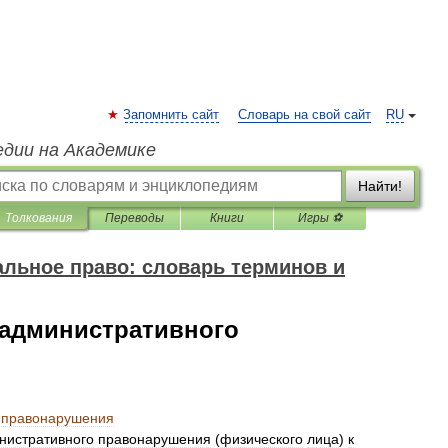
Запомнить сайт
Словарь на свой сайт
RU
едии на Академике
Найти!
Толкования
Переводы
Книги
Игры ⚽
льное право: словарь терминов и
 административного
правонарушения
нистративного
правонарушения
(
физического
лица
)
к