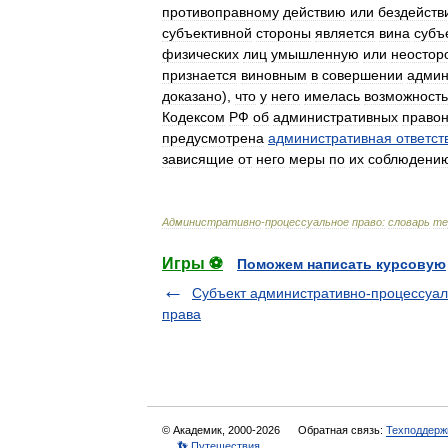
противоправному
действию
или
бездейств
субъективной
стороны
является
вина
субъ
физических
лиц
умышленную
или
неостор
признается
виновным
в
совершении
админ
доказано
),
что
у
него
имелась
возможность
Кодексом
РФ
об
административных
право
предусмотрена
административная
ответст
зависящие
от
него
меры
по
их
соблюдени
Административно
-
процессуальное
право:
словарь
те
Игры ⚽
Поможем написать курсовую
Субъект административно-процессуал
права
© Академик, 2000-2026
Обратная связь:
Техподдерж
👣 Путешествия